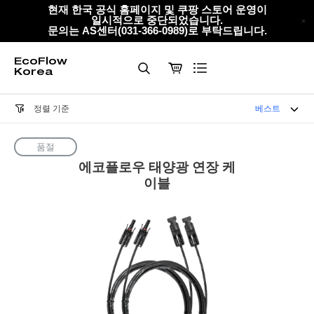
EcoFlow Korea
콘
현재 한국 공식 홈페이지 및 쿠팡 스토어 운영이
일시적으로 중단되었습니다.
텐
문의는 AS센터(031-366-0989)로 부탁드립니다.
츠
로
EcoFlow
건
Korea
제
너
출
뛰
정렬 기준
베스트
기
품절
에코플로우 태양광 연장 케
이블