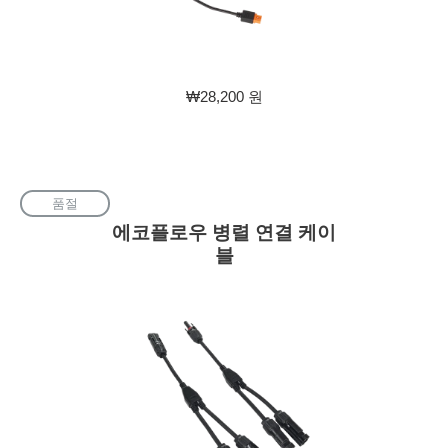
판
₩28,200 원
매
가
격
품절
에코플로우 병렬 연결 케이
블