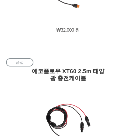
판
₩32,000 원
매
가
격
품절
에코플로우 XT60 2.5m 태양
광 충전케이블