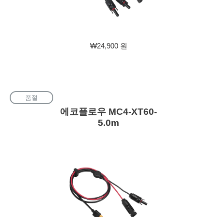
판
₩24,900 원
매
가
격
품절
에코플로우 MC4-XT60-
5.0m