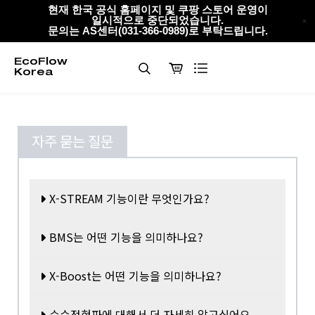
EcoFlow Korea
콘
현재 한국 공식 홈페이지 및 쿠팡 스토어 운영이
일시적으로 중단되었습니다.
텐
문의는 AS센터(031-366-0989)로 부탁드립니다.
츠
로
EcoFlow
건
Korea
제
너
출
뛰
기
자주 묻는 질문
X-STREAM 기능이란 무엇인가요?
BMS는 어떤 기능을 의미하나요?
X-Boost는 어떤 기능을 의미하나요?
순수정현파에 대해서 더 자세히 알고싶어요