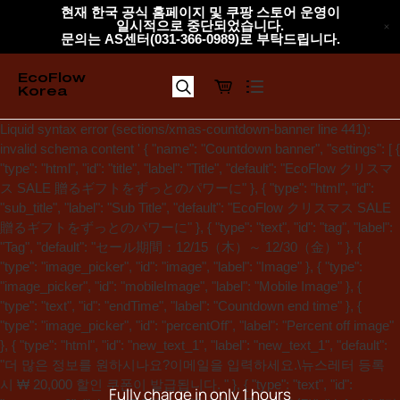
EcoFlow Korea
콘
현재 한국 공식 홈페이지 및 쿠팡 스토어 운영이
일시적으로 중단되었습니다.
텐
문의는 AS센터(031-366-0989)로 부탁드립니다.
츠
로
EcoFlow
건
Korea
제
너
출
뛰
Liquid syntax error (sections/xmas-countdown-banner line 441):
기
invalid schema content ' { "name": "Countdown banner", "settings": [ {
"type": "html", "id": "title", "label": "Title", "default": "EcoFlow クリスマ
ス SALE 贈るギフトをずっとのパワーに" }, { "type": "html", "id":
"sub_title", "label": "Sub Title", "default": "EcoFlow クリスマス SALE
贈るギフトをずっとのパワーに" }, { "type": "text", "id": "tag", "label":
"Tag", "default": "セール期間：12/15（木）～ 12/30（金）" }, {
"type": "image_picker", "id": "image", "label": "Image" }, { "type":
"image_picker", "id": "mobileImage", "label": "Mobile Image" }, {
"type": "text", "id": "endTime", "label": "Countdown end time" }, {
"type": "image_picker", "id": "percentOff", "label": "Percent off image"
}, { "type": "html", "id": "new_text_1", "label": "new_text_1", "default":
"더 많은 정보를 원하시나요?이메일을 입력하세요.\
뉴스레터 등록
시 ₩ 20,000 할인 쿠폰이 발급됩니다. " }, { "type": "text", "id":
Fully charge in only 1 hours