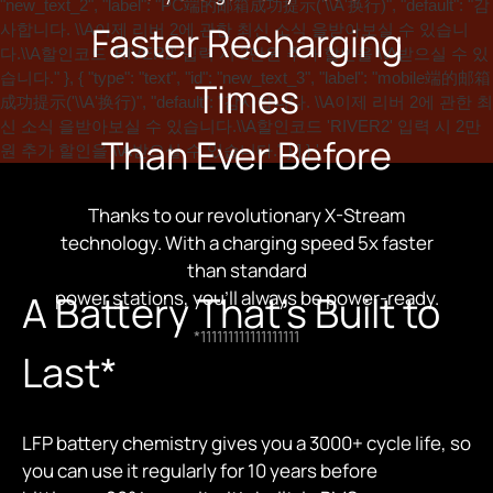
"new_text_2", "label": "PC端的邮箱成功提示('\\A'换行)", "default": "감
Faster Recharging
사합니다. \\A이제 리버 2에 관한 최신 소식 을받아보실 수 있습니
다.\\A할인코드 'RIVER2' 입력 시 2만원 추가 할인을 \\A받으실 수 있
습니다." }, { "type": "text", "id": "new_text_3", "label": "mobile端的邮箱
Times
成功提示('\\A'换行)", "default": "감사합니다. \\A이제 리버 2에 관한 최
신 소식 을받아보실 수 있습니다.\\A할인코드 'RIVER2' 입력 시 2만
Than Ever Before
원 추가 할인을 \\A받으실 수 있습니다." } ] } '
Thanks to our revolutionary X-Stream
technology. With a charging speed 5x faster
than standard
power stations, you'll always be power-ready.
A Battery That's Built to
*111111111111111111
Last*
LFP battery chemistry gives you a 3000+ cycle life, so
you can use it regularly for 10 years before