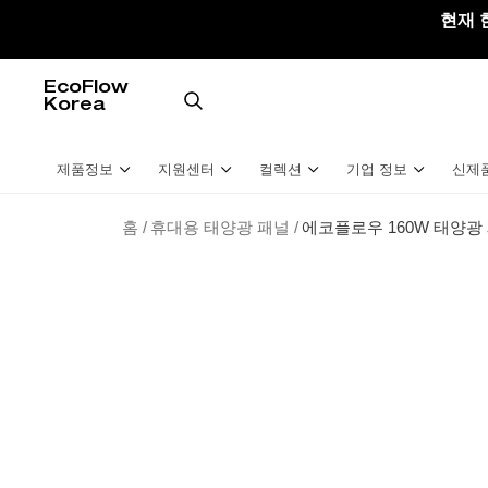
EcoFlow Korea
콘
현재 
텐
츠
로
EcoFlow
Korea
건
제
너
출
뛰
제품정보
지원센터
컬렉션
기업 정보
신제
기
홈
/
휴대용 태양광 패널
/
에코플로우 160W 태양광