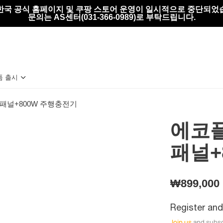
한국 공식 홈페이지 및 쿠팡 스토어 운영이 일시적으로 중단되었
문의는 AS센터(031-366-0989)로 부탁드립니다.
품 출시
 패널+800W 주행충전기
에코플
패널+
판
₩899,000
매
Register an
가
Join us
and subsc