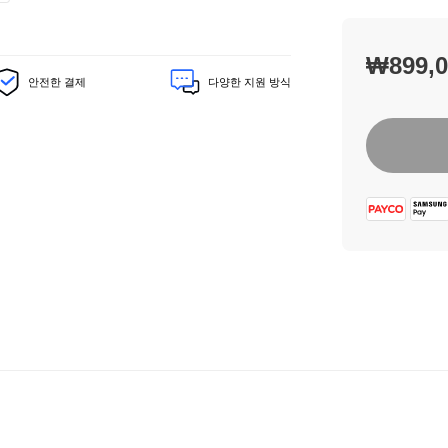
되었습니다. 
EcoFlow
작동 범위 
₩899,
안전한 결제
다양한 지원 방식
튼튼함
,
그
EcoFlow
방진 및 방
활동에 적합
늘려줍니다.
킥스탠드 케
장
다. 휴대용
바
광 패널을 
구
장애물 없이
니
에
800W 주
제
-주행 중에도
품
습니다.
추
-800W 터
가