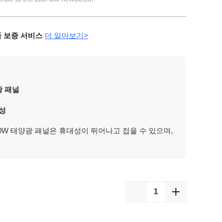
 보증 서비스
더 알아보기>
광 패널
성
 160W 태양광 패널은 휴대성이 뛰어나고 접을 수 있으며,
 무게도 7kg으로 가볍습니다. 캠핑에서 야외 활동에
 단 몇 초 만에 태양광 패널을 펼쳐서 전기를 활용할
.
양광
발전
 160W 태양광 패널은 EcoFlow 파워 스테이션에 연결했
중 어느 때든 최대한의 전기를 생산할 수 있도록 설계